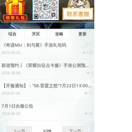
综合
开区
攻略
更新
《奇迹MU：剑与翼》手游礼包码
2025-09-02
533
넶
新游预约丨《荣耀出征点卡服》手游公测预约开启，金币交易行点卡介绍 ！
2026-08-04
0
넶
【开服通知】：“S8.雷霆之怒”7月22日13:00开启！
2026-07-20
17
넶
7月1日合服公告
2026-06-29
33
넶
上一页
1
/
28
下一页