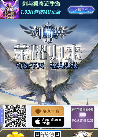
剑与翼奇迹手游
1.03H奇迹MU正版