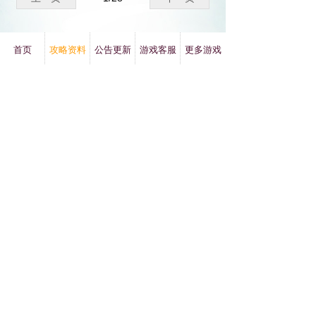
首页
攻略资料
公告更新
游戏客服
更多游戏
版权所有：
《剑与翼》手游官方网站
抵制不良游戏 拒绝盗版游戏 注意自我保护 谨防受骗上当
适度游戏益脑 沉送游戏伤身 合理安排时间 享受健康生活
皖ICP备2024053406号-9
本网站由阿里云提供云计算及安全服务