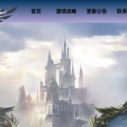
首页
游戏攻略
更新公告
联系