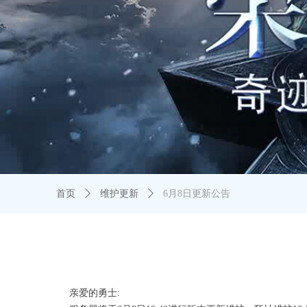
首页
ꄲ
维护更新
ꄲ
6月8日更新公告
亲爱的勇士: