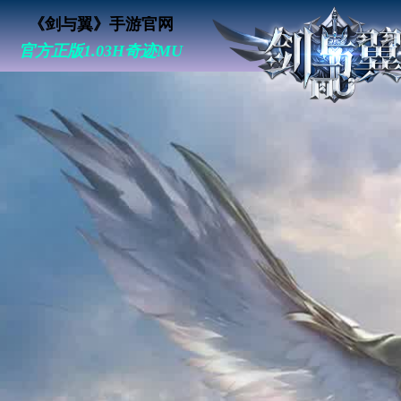
《剑与翼》手游官网
官方正版1.03H奇迹MU