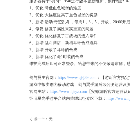
服务器将于6月8日19:40进行版本更新维护，预计维护10-
1、优化:降低血色城堡的难度
2、优化:大幅度提高了血色城堡的奖励
3、新增:活动:奇迹乱斗，每周1，3，5，开放，20:00开
4、修复:修复了属性果实重置的问题
5、优化:优化修复了古战场的进入条件
6、新增:乱斗商店，新增耳环合成道具
7、新增:开放了耳环的合成
8、新增:优化了4阶时装的合成
维护完成后即可正常登录。给您带来的不便敬请谅解，感
剑与翼主官网：
https://www.qjsj39.com
：【游昕官方指定
游戏申报类别为移动游戏！剑与翼手游后续公测运营及
官网主站：
https://www.hjsyz.com
【安徽游昕官方运营认
怀旧星光手游平台站内荣耀出征专区下载：
https://www.h
前一个：
无
ꄴ