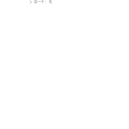
后一个：
无
ꄲ