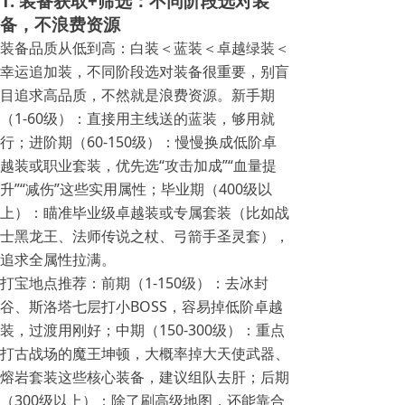
1. 装备获取+筛选：不同阶段选对装
备，不浪费资源
装备品质从低到高：白装＜蓝装＜卓越绿装＜
幸运追加装，不同阶段选对装备很重要，别盲
目追求高品质，不然就是浪费资源。新手期
（1-60级）：直接用主线送的蓝装，够用就
行；进阶期（60-150级）：慢慢换成低阶卓
越装或职业套装，优先选“攻击加成”“血量提
升”“减伤”这些实用属性；毕业期（400级以
上）：瞄准毕业级卓越装或专属套装（比如战
士黑龙王、法师传说之杖、弓箭手圣灵套），
追求全属性拉满。
打宝地点推荐：前期（1-150级）：去冰封
谷、斯洛塔七层打小BOSS，容易掉低阶卓越
装，过渡用刚好；中期（150-300级）：重点
打古战场的魔王坤顿，大概率掉大天使武器、
熔岩套装这些核心装备，建议组队去肝；后期
（300级以上）：除了刷高级地图，还能靠合