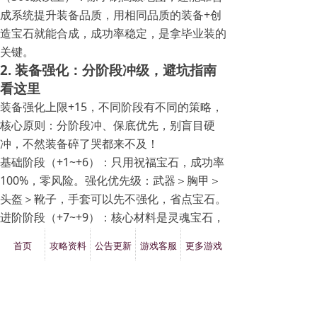
成系统提升装备品质，用相同品质的装备+创
造宝石就能合成，成功率稳定，是拿毕业装的
关键。
2. 装备强化：分阶段冲级，避坑指南
看这里
装备强化上限+15，不同阶段有不同的策略，
核心原则：分阶段冲、保底优先，别盲目硬
冲，不然装备碎了哭都来不及！
基础阶段（+1~+6）：只用祝福宝石，成功率
100%，零风险。强化优先级：武器＞胸甲＞
头盔＞靴子，手套可以先不强化，省点宝石。
进阶阶段（+7~+9）：核心材料是灵魂宝石，
基础成功率50%。建议先给装备加幸运属性
首页
攻略资料
公告更新
游戏客服
更多游戏
（镶嵌幸运宝石或者直接用带幸运的装备），
成功率能提到75%；再攒够3颗灵魂宝石集中
强化，利用系统的幸运值积累，成功率更高。
高阶阶段（+10~+15）：需要祝福宝石+灵魂