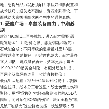
地，想提升战力就必须刷！掌握好组队配置和
战术技巧，通关效率翻倍，资源拿到手软。下
面就给大家扒明白这两个副本的通关套路。
1. 恶魔广场：卓越装备自由，中期必
刷
建议180级以上再去挑战，进入副本需要“恶
魔邀请函”，用恶魔之眼、恶魔钥匙和混沌宝
石就能合成；不同等级的邀请函对应1-3层，
层数越高奖励越好，但难度也越大。副本最多
10人组队，建议满员再开，效率更高；每天
19:00-22:00是黄金时段，有额外经验加成，
再用个双倍经验道具，收益直接翻倍！
最优组队配置：2战士+4法师+4弓箭手，攻防
辅全拉满。战术分工看这里：战士负责扛伤和
聚怪，用“雷霆裂闪”把怪都聚到法师的AOE范
围里，同时顶住BOSS的伤害；法师全程放“黑
龙波”“地狱火”这些群攻技能，快速清场；弓