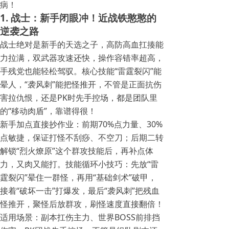
病！
1. 战士：新手闭眼冲！近战铁憨憨的
逆袭之路
战士绝对是新手的天选之子，高防高血扛揍能
力拉满，双武器攻速还快，操作容错率超高，
手残党也能轻松驾驭。核心技能“雷霆裂闪”能
晕人，“袭风刺”能把怪推开，不管是正面抗伤
害拉仇恨，还是PK时先手控场，都是团队里
的“移动肉盾”，靠谱得很！
新手加点直接抄作业：前期70%点力量、30%
点敏捷，保证打怪不刮痧、不空刀；后期二转
解锁“烈火燎原”这个群攻技能后，再补点体
力，又肉又能打。技能循环小技巧：先放“雷
霆裂闪”晕住一群怪，再用“基础剑术”破甲，
接着“破坏一击”打爆发，最后“袭风刺”把残血
怪推开，聚怪后放群攻，刷怪速度直接翻倍！
适用场景：副本扛伤主力、世界BOSS前排挡