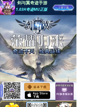
剑与翼奇迹手游
1.03H奇迹MU正版