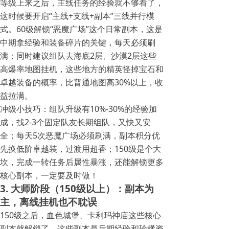
等级上来之后，主线任务的经验就不够看了，
这时候要开启“主线+支线+副本”三线并行模
式。60级解锁“恶魔广场”这个日常副本，这是
中期拿经验和装备碎片的关键，每天必须刷
满；同时建议组队去海底2层、沙漠2层这些
高爆率地图挂机，这些地方的精英怪掉宝石和
卓越装备的概率，比普通地图高30%以上，收
益拉满。
冲级小技巧：组队升级有10%-30%的经验加
成，找2-3个固定队友长期组队，又快又安
全；每天5次恶魔广场必须刷满，副本积分优
先换低阶卓越装，过渡用超香；150级是个大
坎，完成一转任务后属性暴涨，还能解锁更多
核心副本，一定要及时做！
3. 大师阶段（150级以上）：副本为
主，离线挂机也不耽误
150级之后，血色城堡、卡利玛神庙这些核心
副本就解锁了，这些副本是后期经验和珍稀资