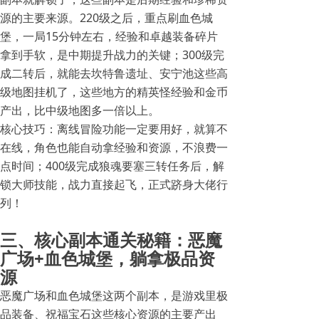
源的主要来源。220级之后，重点刷血色城
堡，一局15分钟左右，经验和卓越装备碎片
拿到手软，是中期提升战力的关键；300级完
成二转后，就能去坎特鲁遗址、安宁池这些高
级地图挂机了，这些地方的精英怪经验和金币
产出，比中级地图多一倍以上。
核心技巧：离线冒险功能一定要用好，就算不
在线，角色也能自动拿经验和资源，不浪费一
点时间；400级完成狼魂要塞三转任务后，解
锁大师技能，战力直接起飞，正式跻身大佬行
列！
三、核心副本通关秘籍：恶魔
广场+血色城堡，躺拿极品资
源
恶魔广场和血色城堡这两个副本，是游戏里极
品装备、祝福宝石这些核心资源的主要产出