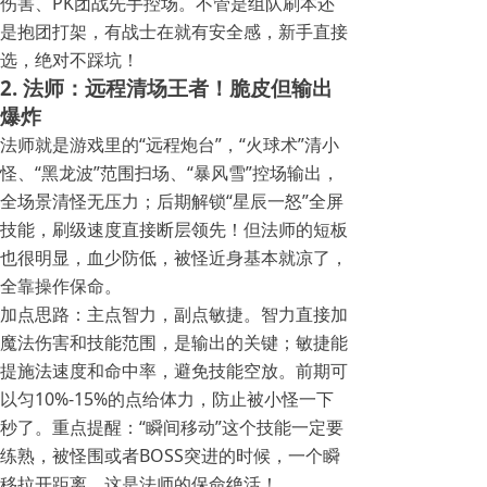
伤害、PK团战先手控场。不管是组队刷本还
是抱团打架，有战士在就有安全感，新手直接
选，绝对不踩坑！
2. 法师：远程清场王者！脆皮但输出
爆炸
法师就是游戏里的“远程炮台”，“火球术”清小
怪、“黑龙波”范围扫场、“暴风雪”控场输出，
全场景清怪无压力；后期解锁“星辰一怒”全屏
技能，刷级速度直接断层领先！但法师的短板
也很明显，血少防低，被怪近身基本就凉了，
全靠操作保命。
加点思路：主点智力，副点敏捷。智力直接加
魔法伤害和技能范围，是输出的关键；敏捷能
提施法速度和命中率，避免技能空放。前期可
以匀10%-15%的点给体力，防止被小怪一下
秒了。重点提醒：“瞬间移动”这个技能一定要
练熟，被怪围或者BOSS突进的时候，一个瞬
移拉开距离，这是法师的保命绝活！