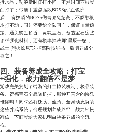
拆水晶，别浪费时间打小怪，不然时间不够就
白打了；弓箭手重点驱散BOSS的“血色护
盾”，有护盾的BOSS伤害减免超高，不驱散根
本打不动，同时还要给全队回血，保证血量稳
定。通关奖励超香：灵魂宝石、创造宝石这些
珍稀强化材料，还有概率掉法师“星辰一怒”、
战士“烈火燎原”这些高阶技能书，后期养成全
靠它！
四、装备养成全攻略：打宝
+强化，战力翻倍不是梦
游戏完美复刻了端游的打宝掉装机制，极品装
备、祝福宝石全靠随机掉，那种开盲盒的快乐
谁懂啊！同时还有翅膀、坐骑、全身动态换装
这些养成系统，合理规划养成路径，战力轻松
翻倍。下面就给大家扒明白装备养成的全流
程。