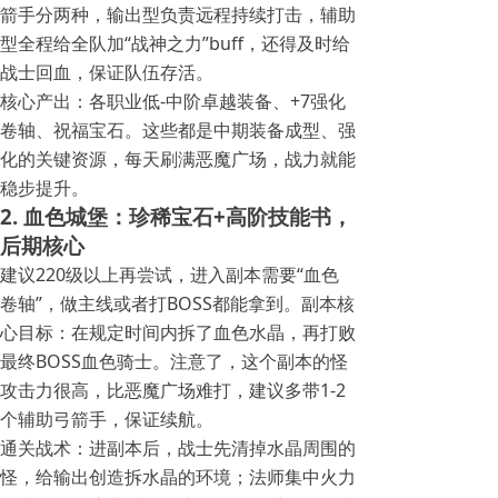
箭手分两种，输出型负责远程持续打击，辅助
型全程给全队加“战神之力”buff，还得及时给
战士回血，保证队伍存活。
核心产出：各职业低-中阶卓越装备、+7强化
卷轴、祝福宝石。这些都是中期装备成型、强
化的关键资源，每天刷满恶魔广场，战力就能
稳步提升。
2. 血色城堡：珍稀宝石+高阶技能书，
后期核心
建议220级以上再尝试，进入副本需要“血色
卷轴”，做主线或者打BOSS都能拿到。副本核
心目标：在规定时间内拆了血色水晶，再打败
最终BOSS血色骑士。注意了，这个副本的怪
攻击力很高，比恶魔广场难打，建议多带1-2
个辅助弓箭手，保证续航。
通关战术：进副本后，战士先清掉水晶周围的
怪，给输出创造拆水晶的环境；法师集中火力