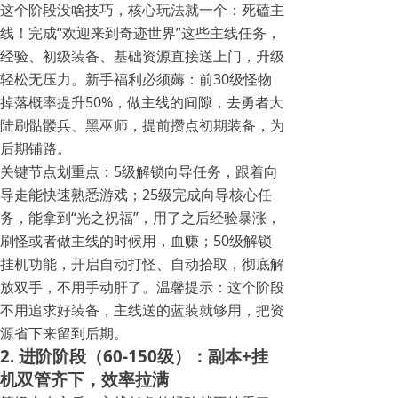
这个阶段没啥技巧，核心玩法就一个：死磕主
线！完成“欢迎来到奇迹世界”这些主线任务，
经验、初级装备、基础资源直接送上门，升级
轻松无压力。新手福利必须薅：前30级怪物
掉落概率提升50%，做主线的间隙，去勇者大
陆刷骷髅兵、黑巫师，提前攒点初期装备，为
后期铺路。
关键节点划重点：5级解锁向导任务，跟着向
导走能快速熟悉游戏；25级完成向导核心任
务，能拿到“光之祝福”，用了之后经验暴涨，
刷怪或者做主线的时候用，血赚；50级解锁
挂机功能，开启自动打怪、自动拾取，彻底解
放双手，不用手动肝了。温馨提示：这个阶段
不用追求好装备，主线送的蓝装就够用，把资
源省下来留到后期。
2. 进阶阶段（60-150级）：副本+挂
机双管齐下，效率拉满