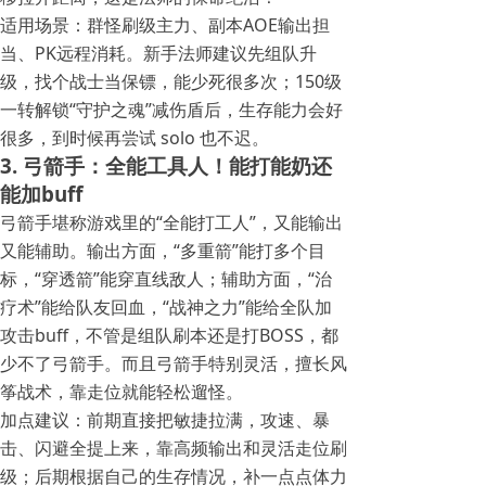
适用场景：群怪刷级主力、副本AOE输出担
当、PK远程消耗。新手法师建议先组队升
级，找个战士当保镖，能少死很多次；150级
一转解锁“守护之魂”减伤盾后，生存能力会好
很多，到时候再尝试 solo 也不迟。
3. 弓箭手：全能工具人！能打能奶还
能加buff
弓箭手堪称游戏里的“全能打工人”，又能输出
又能辅助。输出方面，“多重箭”能打多个目
标，“穿透箭”能穿直线敌人；辅助方面，“治
疗术”能给队友回血，“战神之力”能给全队加
攻击buff，不管是组队刷本还是打BOSS，都
少不了弓箭手。而且弓箭手特别灵活，擅长风
筝战术，靠走位就能轻松遛怪。
加点建议：前期直接把敏捷拉满，攻速、暴
击、闪避全提上来，靠高频输出和灵活走位刷
级；后期根据自己的生存情况，补一点点体力