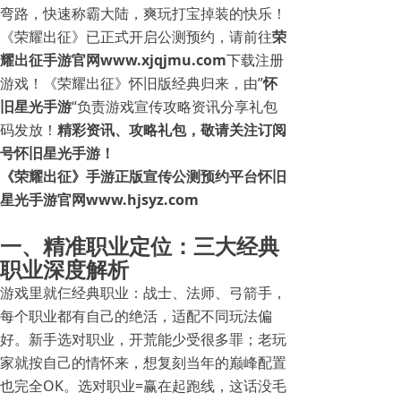
弯路，快速称霸大陆，爽玩打宝掉装的快乐！
《荣耀出征》已正式开启公测预约，请前往
荣
耀出征手游官网www.xjqjmu.com
下载注册
游戏！《荣耀出征》怀旧版经典归来，由”
怀
旧星光手游
“负责游戏宣传攻略资讯分享礼包
码发放！
精彩资讯、攻略礼包，敬请关注
订阅
号怀旧星光手游！
《荣耀出征》手游正版宣传公测预约平台怀旧
星光手游官网
www.hjsyz.com
一、精准职业定位：三大经典
职业深度解析
游戏里就仨经典职业：战士、法师、弓箭手，
每个职业都有自己的绝活，适配不同玩法偏
好。新手选对职业，开荒能少受很多罪；老玩
家就按自己的情怀来，想复刻当年的巅峰配置
也完全OK。选对职业=赢在起跑线，这话没毛